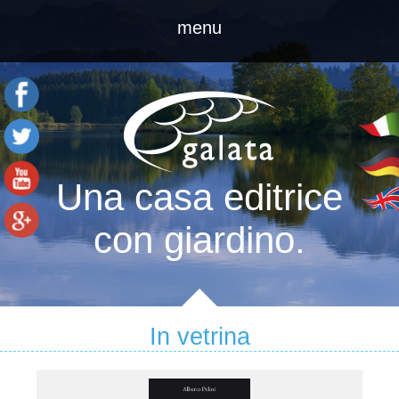
menu
home
catalogo
Una casa editrice
figurine
con giardino.
chi siamo
contatti
In vetrina