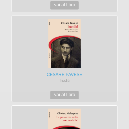
vai al libro
CESARE PAVESE
Inediti
vai al libro