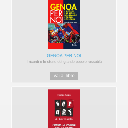
GENOA PER NOI
I ricordi e le storie del grande popolo rossoblù
vai al libro