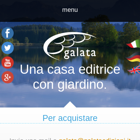
menu
home
catalogo
Una casa editrice
figurine
con giardino.
chi siamo
contatti
Per acquistare